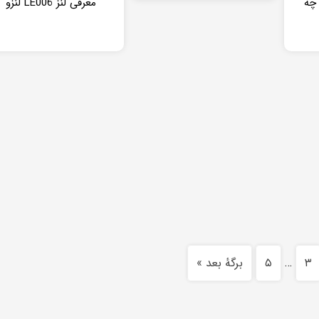
 برای چه
معرفی لنز LE006 لنزو
۳
…
۵
برگهٔ بعد »