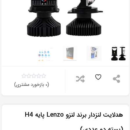
۰
مقایسه
(
بازخورد مشتری)
۰
هدلایت لنزدار برند لنزو Lenzo پایه H4
(بسته دو عددی)