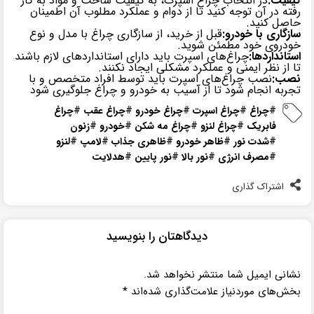
کیفیت:
در انتخاب چراغ اسپرت، به کیفیت ساخت و مواد به کار
رفته در آن توجه کنید تا از دوام و عملکرد مطلوب آن اطمینان
حاصل کنید.
سازگاری با خودرو:
قبل از خرید، از سازگاری چراغ با مدل و نوع
خودروی خود مطمئن شوید.
استانداردها:
چراغ‌های اسپرت باید دارای استانداردهای لازم باشند
تا از نظر ایمنی و عملکرد مشکلی ایجاد نکنند.
نصب:
نصب چراغ‌های اسپرت باید توسط افراد متخصص و با
تجربه انجام شود تا از آسیب به خودرو و چراغ جلوگیری شود
#
چراغ
#
چراغ اسپرت
#
چراغ خودرو
#
چراغ عقب
#
چراغ
فابریک
#
چراغ لنزو
#
چراغ مه شکن
#
خودرو
#
زنون
#
شدت نور
#
ظاهر خودرو
#
ظاهری جذاب
#
لامپ
#
لنزو
#
مصرف انرژی
#
نور بالا
#
نور پایین
#
هدلایت
اشتراک گذاری
دیدگاهتان را بنویسید
نشانی ایمیل شما منتشر نخواهد شد.
بخش‌های موردنیاز علامت‌گذاری شده‌اند
*