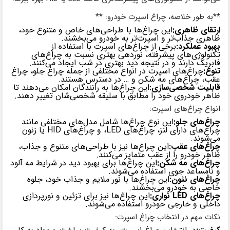
**به طور خلاصه، چراغ اسپرت خودرو: **
ارتقای ظاهری:
این چراغ‌ها با طراحی‌های خاص و متنوع خود،
ظاهری جذاب‌تر و اسپرت‌تر به خودرو می‌بخشند.
بهبود عملکرد:
برخی از چراغ‌های اسپرت با استفاده از
تکنولوژی‌های پیشرفته، نوردهی بهتری نسبت به چراغ‌های
فابریک دارند و در نتیجه دید بهتری در شب ایجاد می‌کنند.
تنوع:
چراغ‌های اسپرت در انواع مختلفی از جمله چراغ جلو، چراغ
عقب، چراغ‌های مه شکن و … در دسترس هستند.
قابلیت شخصی‌سازی:
این چراغ‌ها به رانندگان امکان می‌دهند تا
ظاهر خودروی خود را مطابق با سلیقه شخصی‌شان تغییر دهند.
انواع چراغ‌های اسپرت:
چراغ‌های جلو:
این نوع چراغ‌ها شامل مدل‌های مختلفی مانند
چراغ‌های دارای لنز، چراغ‌های LED، و چراغ‌های HID یا زنون
می‌شوند.
چراغ‌های عقب:
این چراغ‌ها نیز با طراحی‌های متنوع و جذاب،
ظاهر خودرو را از عقب متمایز می‌کنند.
چراغ‌های مه شکن:
این چراغ‌ها برای بهبود دید در شرایط مه آلود
و نامساعد جوی استفاده می‌شوند.
چراغ‌های نئون:
این چراغ‌ها با نور ملایم و جذاب خود، جلوه
خاصی به خودرو می‌بخشند.
چراغ‌های LED نواری:
این چراغ‌ها نیز برای تزئین و نورپردازی
داخلی و خارجی خودرو استفاده می‌شوند.
نکات مهم در انتخاب چراغ اسپرت: