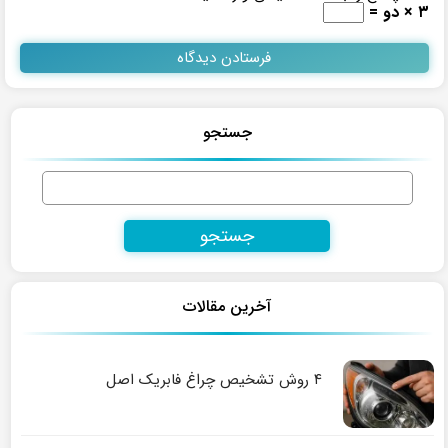
۳ × دو =
جستجو
جستجو
برای:
آخرین مقالات
۴ روش تشخیص چراغ فابریک اصل