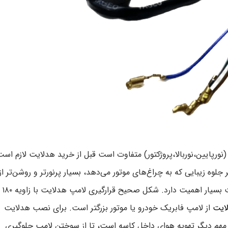
نورپایین،نوربالا،پروژکتور) متفاوت است قبل از خرید هدلایت لازم اس
جلوه زیبایی که به چراغ‌های موتور می‌دهد، بسیار پرنورتر و روشن‌تر از
لامپ‌های فابریک است. البته تنظیم درست لامپ هدلایت بسیار اهمیت دارد. شکل صحیح قرار‌گیری لامپ هدلایت با زاویه ۱۸۰
ایت
از لامپ فابریک خودرو یا موتور بزرگتر است. برای نصب هدلایت
ه مهم دیگر تهویه هوای داخل کاسه است، تا از سوختن لامپ جلوگیری