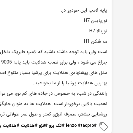
پایه لامپ این خودرو در:
نورپایین H7
نوربالا H7
مه شکن H1
چراغ می شود ، ولی برای نصب هدلایت باید پایه 9005 رو انتخاب کنید که بصورت فابریک نصب شود.
مدل های پیشنهادی هدلایت برای پرشیا بسیار متنوع است 
بهترین هدلایت پرشیا را از ما بخواهید.
رانندگی در شب، به خصوص در جاده های کم نور، می تواند
اهمیت بالایی برخوردار است. هدلایت ها به عنوان جایگز
روشنایی بیشتر، مصرف انرژی کمتر و طول عمر طولانی تر، 
#
tacpro
#
lenzo
#
تک پرو
#
لنزو
#
هدلایت
#
هدلایت پر