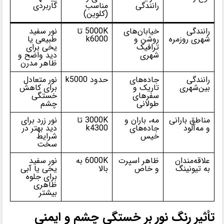
رانندگی
مناسب
کاربردی
(کلوین)
رانندگی
خیابان‌های
5000K تا
نور سفید
شهری روزمره
روشن و
k6000
طبیعی یا
ترافیک
یخی برای
شهری
دید واضح و
ظاهر مدرن
رانندگی
جاده‌های
حدود k5000
نور متعادل
بین‌شهری
تاریک و
برای کاهش
سفرهای
خستگی
طولانی
چشم
مناطق بارانی
مه، باران و
3000K تا
نور زرد برای
و مه‌آلود
جاده‌های
k4300
دید بهتر در
خیس
شرایط
سخت
علاقه‌مندان
ظاهر اسپرت
6000K به
نور سفید
به تیونینگ
و خاص
بالا
یخی یا آبی
برای جلوه
ظاهری
بیشتر
تأثیر رنگ نور بر خستگی چشم و ایمنی