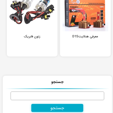
معرفی هدلایتD1S
زنون فابریک
جستجو
جستجو
برای: