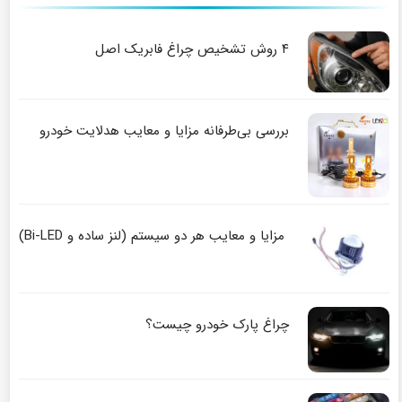
۴ روش تشخیص چراغ فابریک اصل
بررسی بی‌طرفانه مزایا و معایب هدلایت خودرو
مزایا و معایب هر دو سیستم (لنز ساده و Bi-LED)
چراغ پارک خودرو چیست؟