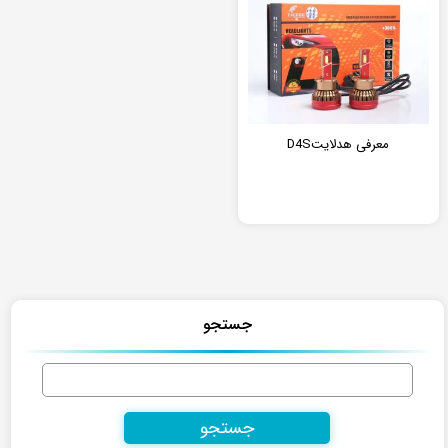
معرفی هدلایتD4S
جستجو
جستجو
برای: