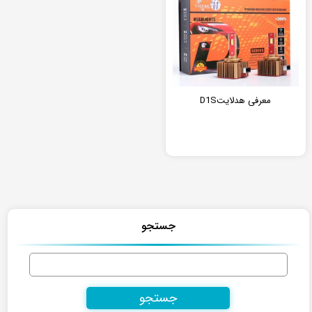
معرفی هدلایتD1S
جستجو
جستجو
برای: