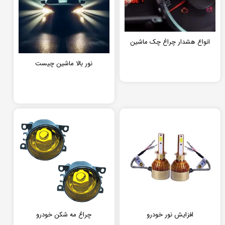
انواع هشدار چراغ چک ماشین
نور بالا ماشین چیست
افزایش نور خودرو
چراغ مه شکن خودرو