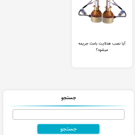
آیا نصب هدلایت باعث جریمه
میشود؟
جستجو
جستجو
برای: