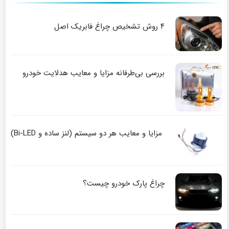
۴ روش تشخیص چراغ فابریک اصل
بررسی بی‌طرفانه مزایا و معایب هدلایت خودرو
مزایا و معایب هر دو سیستم (لنز ساده و Bi-LED)
چراغ پارک خودرو چیست؟