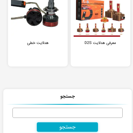
معرفی هدلایت D2S
هدلایت خطی
جستجو
جستجو
برای: