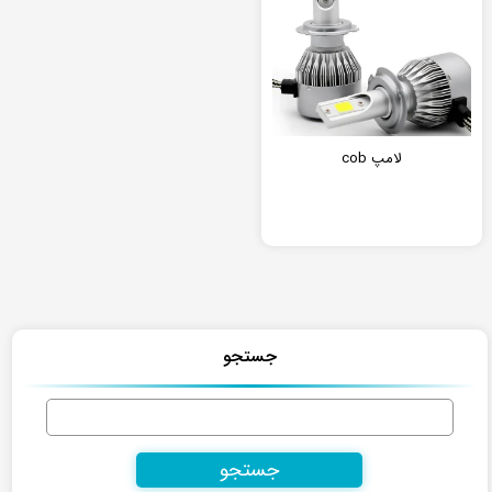
لامپ cob
جستجو
جستجو
برای: