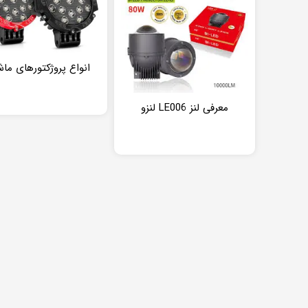
انواع پروژکتورهای ما
معرفی لنز LE006 لنزو