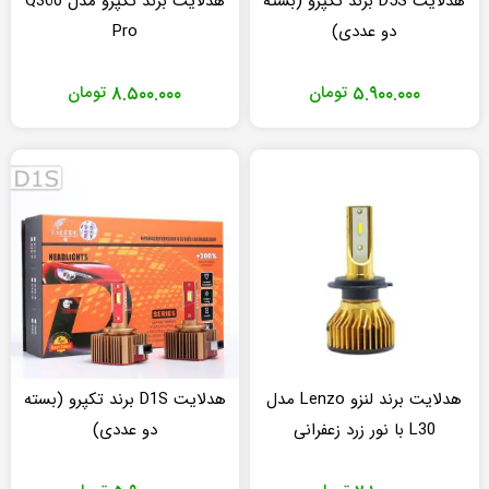
هدلایت D5S برند تکپرو (بسته
هدلایت برند تکپرو مدل Q360
دو عددی)
Pro
۵.۹۰۰.۰۰۰
تومان
۸.۵۰۰.۰۰۰
تومان
هدلایت برند لنزو Lenzo مدل
هدلایت D1S برند تکپرو (بسته
L30 با نور زرد زعفرانی
دو عددی)