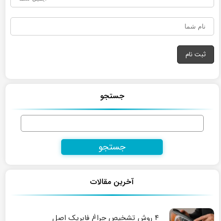
جستجو
جستجو
برای:
آخرین مقالات
۴ روش تشخیص چراغ فابریک اصل